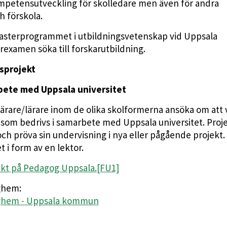
ompetensutveckling för skolledare men även för andra
h förskola.
Masterprogrammet i utbildningsvetenskap vid Uppsala
rexamen söka till forskarutbildning.
sprojekt
bete med Uppsala universitet
ärare/lärare inom de olika skolformerna ansöka om att 
 som bedrivs i samarbete med Uppsala universitet. Proj
och pröva sin undervisning i nya eller pågående projekt.
t i form av en lektor.
ekt på Pedagog Uppsala.
[FU1]
ghem:
daghem - Uppsala kommun