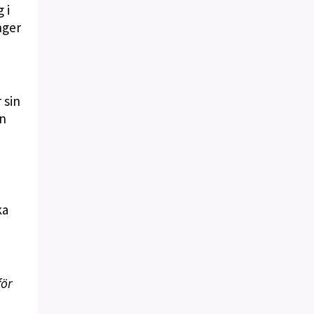
 i
nger
 sin
en
ka
för