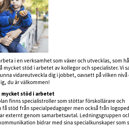
 arbeta i en verksamhet som växer och utvecklas, som hå
å mycket stöd i arbetet av kollegor och specialister. Vi s
unna vidareutveckla dig i jobbet, oavsett på vilken nivå
 dig, du är välkommen!
 mycket stöd i arbetet
 finns specialistroller som stöttar förskollärare och
an få stöd från specialpedagoger men också från logope
litar externt genom samarbetsavtal. Ledningsgruppen oc
 kommunikation bidrar med sina specialkunskaper som 