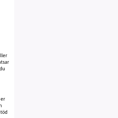
ller
atsar
 du
der
h
stöd