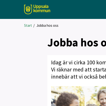
Start
/
Jobba hos oss
Jobba hos 
Idag är vi cirka 100 k
Vi räknar med att start
innebär att vi också b